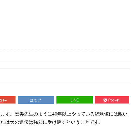
gle+
はてブ
LINE
Pocket
ります。宏美先生のように40年以上やっている経験値には敵い
それは犬の遺伝は強烈に受け継ぐということです。