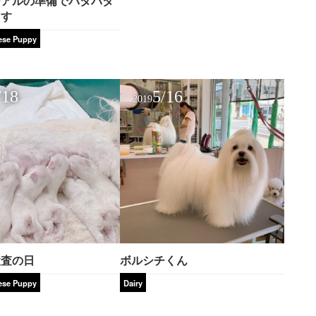
ーアルの準備でバタバタ
ます
ese Puppy
/18
5/16
2019
検査の日
ボルシチくん
ese Puppy
Dairy