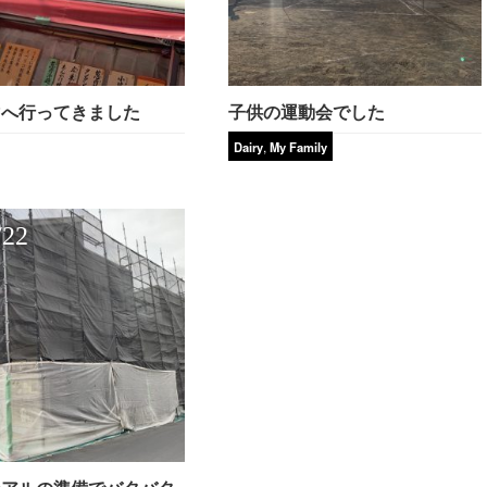
マへ行ってきました
子供の運動会でした
,
Dairy
My Family
/22