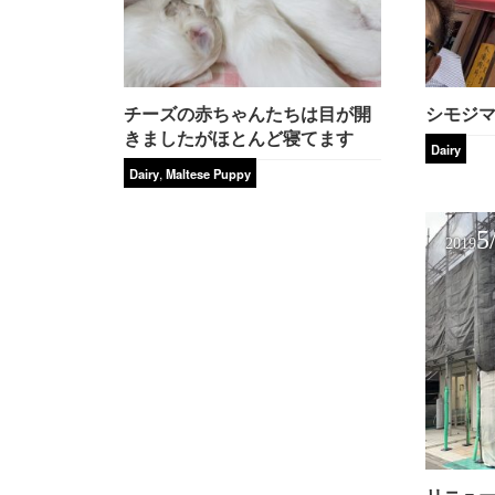
チーズの赤ちゃんたちは目が開
シモジ
きましたがほとんど寝てます
Dairy
,
Dairy
Maltese Puppy
5
2019