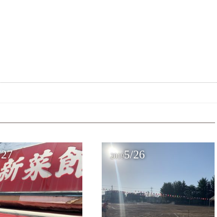
/27
5/26
2019