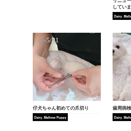
リニュ
してい
,
Dairy
Malt
5/21
5
2019
2019
仔犬ちゃん初めての爪切り
歯周病
,
,
Dairy
Maltese Puppy
Dairy
Malt