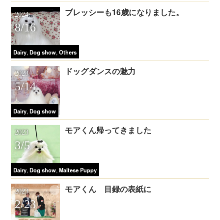
ブレッシーも16歳になりました。
2024
8/16
,
,
Dairy
Dog show
Others
ドッグダンスの魅力
2023
5/14
,
Dairy
Dog show
モアくん帰ってきました
2023
3/5
,
,
Dairy
Dog show
Maltese Puppy
モアくん 目録の表紙に
2023
2/23