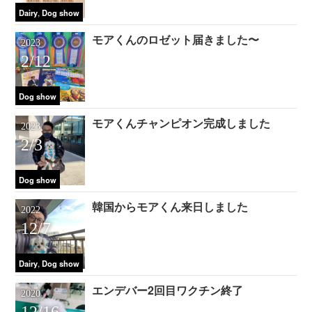
,
Dairy
Dog show
モアくんのロゼット届きました〜
2023
2/12
Dog show
モアくんチャンピオン完成しました
2023
2/3
Dog show
韓国からモアくん来日しました
2022
12/7
,
Dairy
Dog show
エンデバー2回目ワクチン終了
2020