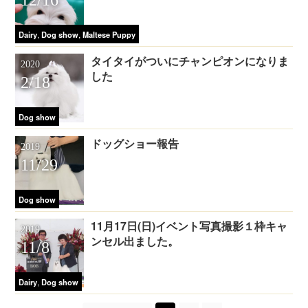
12/16
,
,
Dairy
Dog show
Maltese Puppy
タイタイがついにチャンピオンになりま
2020
した
2/18
Dog show
ドッグショー報告
2019
11/29
Dog show
11月17日(日)イベント写真撮影１枠キャ
2019
ンセル出ました。
11/8
,
Dairy
Dog show