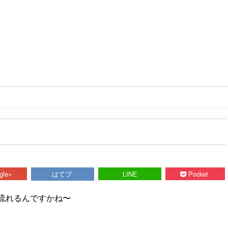
gle+
はてブ
LINE
Pocket
が流れるんですかね〜