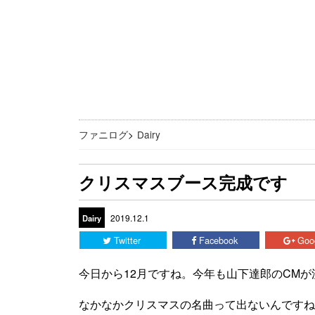
ファニログ
>
Dairy
クリスマスブース完成です
2019.12.1
Dairy
Twitter
Facebook
Goo
今日から12月ですね。今年も山下達郎のCM
なかなかクリスマスの名曲って出ないんですね