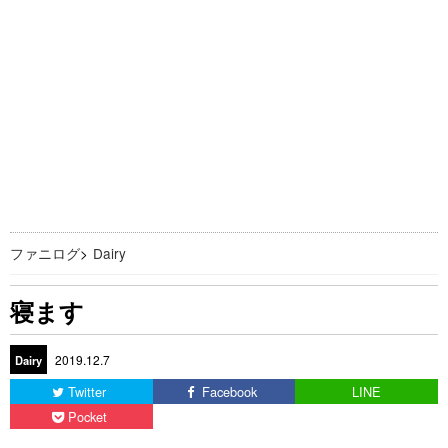
ファニログ
>
Dairy
寝ます
2019.12.7
Dairy
Twitter
Facebook
LINE
Pocket