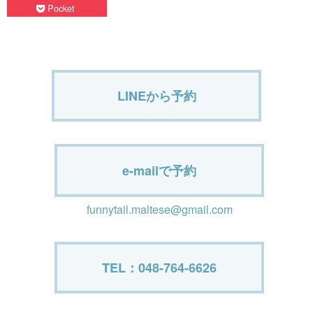
Pocket
LINEから予約
e-mailで予約
funnytail.maltese@gmail.com
TEL：048-764-6626