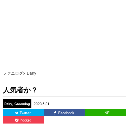
ファニログ
>
Dairy
人気者か？
,
2023.5.21
Dairy
Grooming
Twitter
Facebook
LINE
Pocket