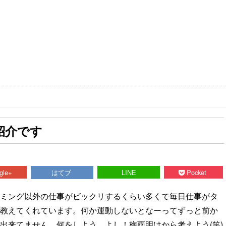
紹介です
gle+
はてブ
LINE
Pocket
ミング以外の仕事がビックリするくらい多くて毎日仕事がタ
教えてくれています。何か運動しないとなーってずっと前か
出来てません。何をしよう。よし！梅雨明けから考えよう(笑)